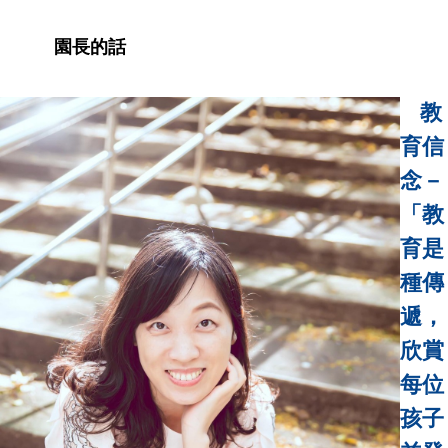
園長的話
教
育信
念－
「教
育是
種傳
遞，
欣賞
每位
孩子