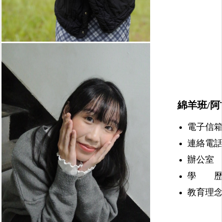
綿羊班/阿
電子信箱：nu
連絡電話：(
辦公室 
學 歷
教育理