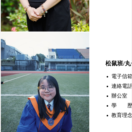
松鼠班/丸
電子信箱：nu
連絡電話：(
辦公室 
學 歷
教育理