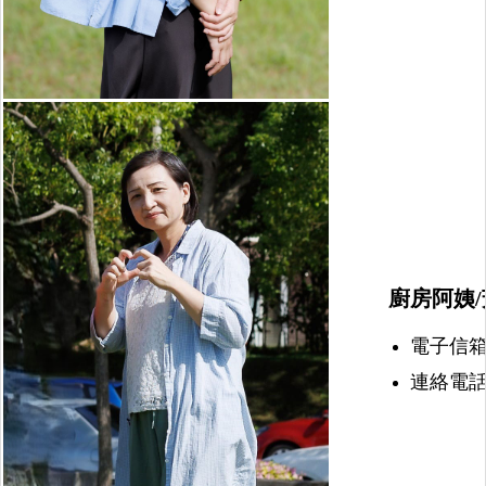
廚房阿姨/
電子信箱：nu
連絡電話：(