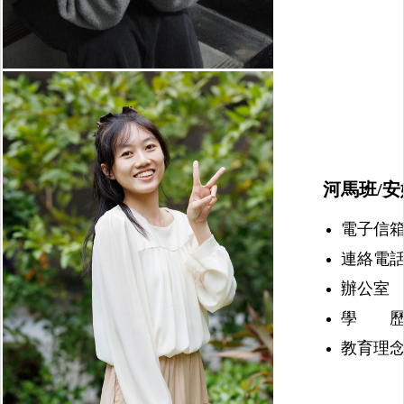
河馬班/安
電子信箱：nu
連絡電話：(
辦公室 
學 歷
教育理