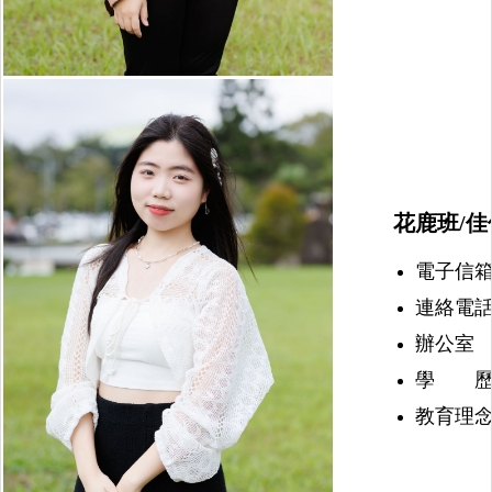
花鹿班/佳
電子信箱：nu
連絡電話：(
辦公室 
學 歷
教育理