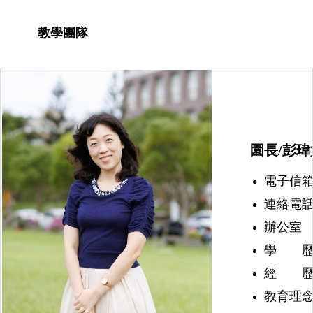
教學團隊
園長/彭瑋
電子信箱：we
連絡電話：(
辦公室 
學 歷
經 歷
教育理