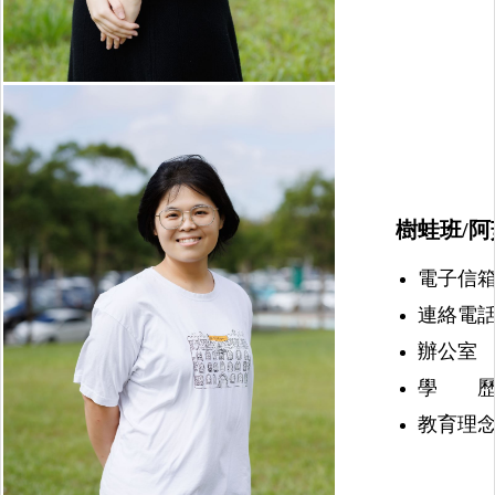
樹蛙班/阿
電子信箱：nu
連絡電話：(
辦公室 
學 歷
教育理