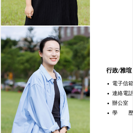
行政/雅瑄
電子信箱：nu
連絡電話：(
辦公室 
學 歷