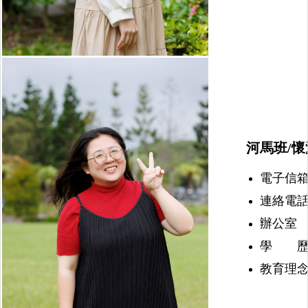
河馬班/懷
電子信箱：nu
連絡電話：(
辦公室 
學 歷
教育理