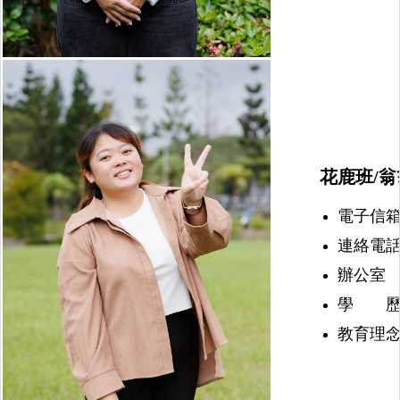
花鹿班/翁
電子信箱：nu
連絡電話：(
辦公室 
學 歷
教育理