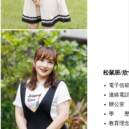
松鼠班/欣
電子信箱：nu
連絡電話：(
辦公室 
學 歷
教育理