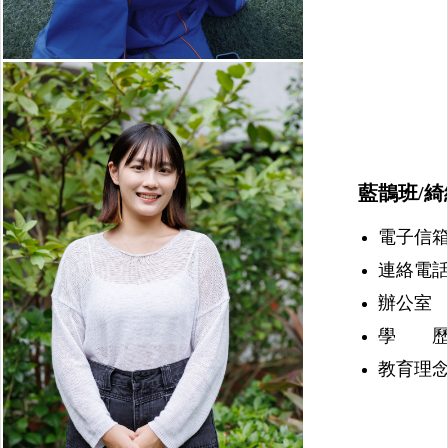
藍鵲班/綺
電子信箱：nu
連絡電話：(
辦公室 
學 歷
教育理