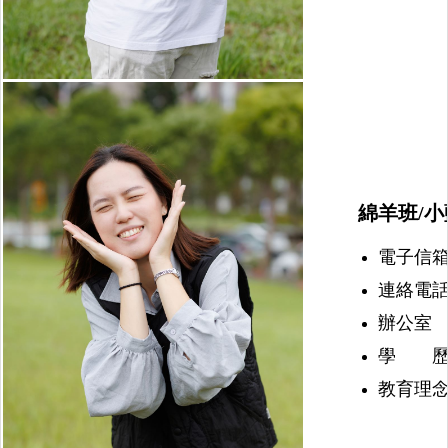
綿羊班/小
電子信箱：nu
連絡電話：(
辦公室 
學 歷
教育理