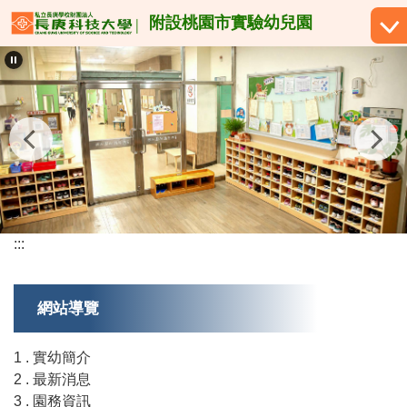
跳
附設桃園市實驗幼兒園
到
主
要
內
容
區
:::
網站導覽
1 . 實幼簡介
2 . 最新消息
3 . 園務資訊