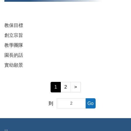
教保目標
創立宗旨
教學團隊
園長的話
實幼願景
1
2
>
到
Go
:::