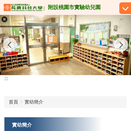
跳
附設桃園市實驗幼兒園
到
主
要
內
容
區
:::
首頁
實幼簡介
實幼簡介