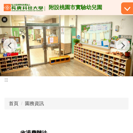
跳
附設桃園市實驗幼兒園
到
主
要
內
容
區
:::
首頁
園務資訊