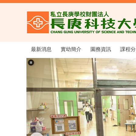
跳
到
主
要
內
容
區
最新消息
實幼簡介
園務資訊
課程分