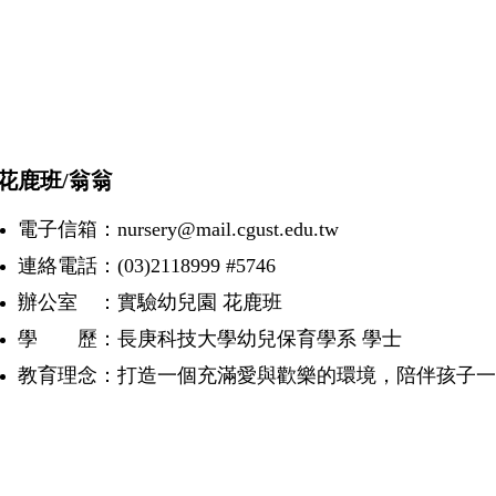
鹿班/翁翁
電子信箱：nursery@mail.cgust.edu.tw
連絡電話：(03)2118999 #5746
辦公室 ：實驗幼兒園 花鹿班
學 歷：長庚科技大學幼兒保育學系 學士
教育理念：打造一個充滿愛與歡樂的環境，陪伴孩子一