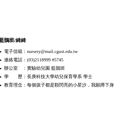
鵲班/綺綺
電子信箱：nursery@mail.cgust.edu.tw
連絡電話：(03)2118999 #5745
辦公室 ：實驗幼兒園 藍鵲班
學 歷：長庚科技大學幼兒保育學系 學士
教育理念：每個孩子都是顆閃亮的小星沙，我願蹲下身