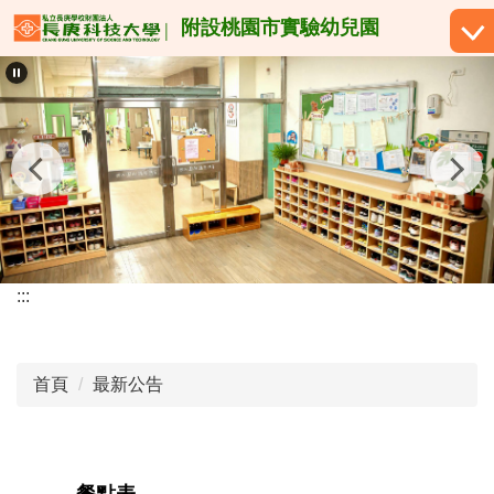
跳
附設桃園市實驗幼兒園
到
主
要
內
容
區
:::
首頁
最新公告