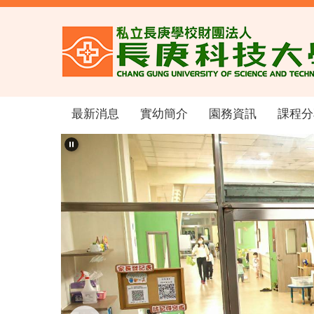
跳
到
主
要
內
容
區
最新消息
實幼簡介
園務資訊
課程分